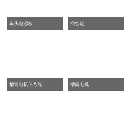
车头电源板
插纱锭
槽筒电机信号线
槽筒电机