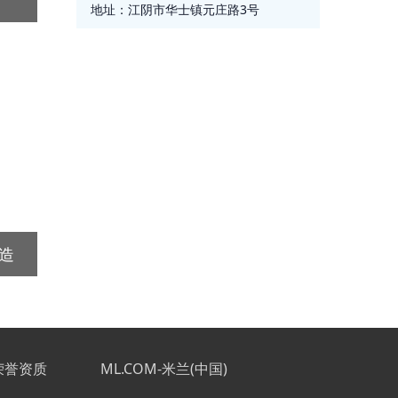
地址：
江阴市华士镇元庄路3号
改造
荣誉资质
ML.COM-米兰(中国)