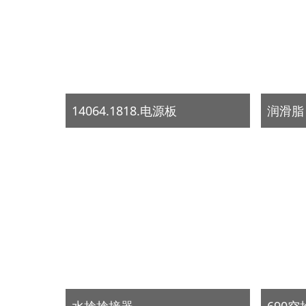
14064.1818.电源板
润滑脂
水捻捻接器
690