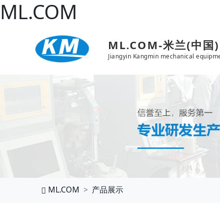
ML.COM
ML.COM-米兰(中国)
Jiangyin Kangmin mechanical equipme
ML.COM
产品展示