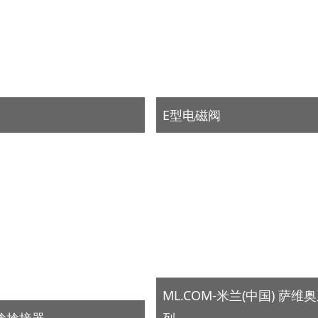
E型电磁阀
ML.COM-米兰(中国) 萨维
空捻捻接器
列