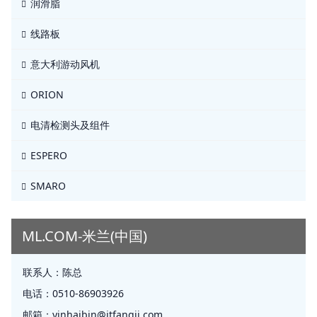
润滑脂
线路板
意大利游动风机
ORION
电清检测头及组件
ESPERO
SMARO
ML.COM-米兰(中国)
联系人：
陈总
电话：
0510-86903926
邮箱：
yinhaibin@jtfangji.com