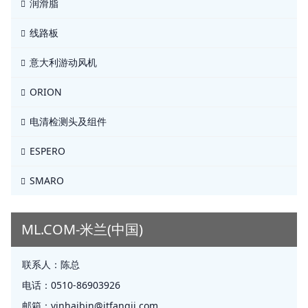
润滑脂
线路板
意大利游动风机
ORION
电清检测头及组件
ESPERO
SMARO
ML.COM-米兰(中国)
联系人：
陈总
电话：
0510-86903926
邮箱：
yinhaibin@jtfangji.com